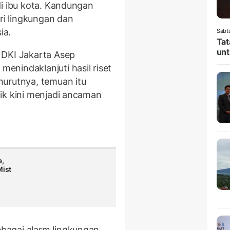
di ibu kota. Kandungan
ari lingkungan dan
ia.
Sabt
Tat
unt
 DKI Jakarta Asep
nindaklanjuti hasil riset
nurutnya, temuan itu
ik kini menjadi ancaman
a,
Mist
bagai alarm lingkungan