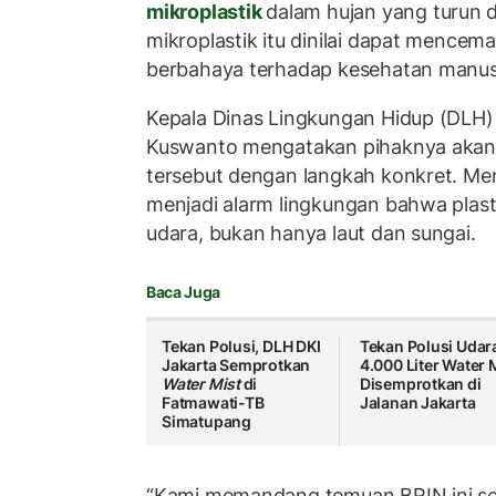
mikroplastik
dalam hujan yang turun 
mikroplastik itu dinilai dapat mencem
berbahaya terhadap kesehatan manus
Kepala Dinas Lingkungan Hidup (DLH)
Kuswanto mengatakan pihaknya akan me
tersebut dengan langkah konkret. Me
menjadi alarm lingkungan bahwa plast
udara, bukan hanya laut dan sungai.
Baca Juga
Tekan Polusi, DLH DKI
Tekan Polusi Udar
Jakarta Semprotkan
4.000 Liter Water 
Water Mist
di
Disemprotkan di
Fatmawati-TB
Jalanan Jakarta
Simatupang
“Kami memandang temuan BRIN ini se