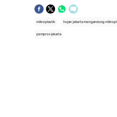
mikroplastik
hujan jakarta mengandung mikropl
pemprov jakarta