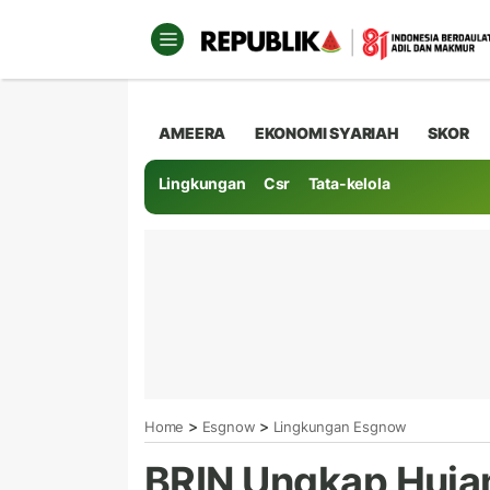
AMEERA
EKONOMI SYARIAH
SKOR
Lingkungan
Csr
Tata-kelola
>
>
Home
Esgnow
Lingkungan Esgnow
BRIN Ungkap Hujan