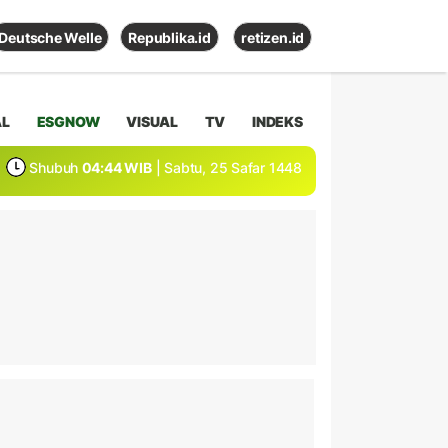
Deutsche Welle
Republika.id
retizen.id
AL
ESGNOW
VISUAL
TV
INDEKS
Shubuh
04:44 WIB
| Sabtu, 25 Safar 1448