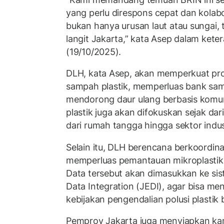
yang perlu direspons cepat dan kolabora
bukan hanya urusan laut atau sungai, 
langit Jakarta,” kata Asep dalam ket
(19/10/2025).
DLH, kata Asep, akan memperkuat pr
sampah plastik, memperluas bank sam
mendorong daur ulang berbasis komu
plastik juga akan difokuskan sejak dar
dari rumah tangga hingga sektor indust
Selain itu, DLH berencana berkoordin
memperluas pemantauan mikroplastik d
Data tersebut akan dimasukkan ke si
Data Integration (JEDI), agar bisa me
kebijakan pengendalian polusi plastik 
Pemprov Jakarta juga menyiapkan kam