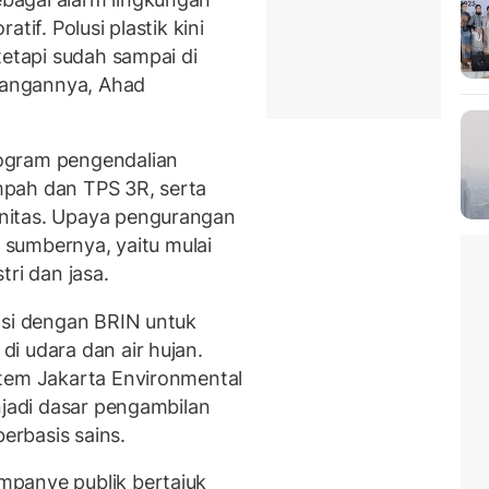
tif. Polusi plastik kini
tetapi sudah sampai di
erangannya, Ahad
ogram pengendalian
pah dan TPS 3R, serta
nitas. Upaya pengurangan
i sumbernya, yaitu mulai
ri dan jasa.
asi dengan BRIN untuk
i udara dan air hujan.
stem Jakarta Environmental
njadi dasar pengambilan
berbasis sains.
panye publik bertajuk