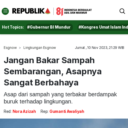
Hot Topics:
#Gubernur BI Mundur
#Kongres Umat Islam In
Esgnow
Lingkungan Esgnow
Jumat , 10 Nov 2023, 21:29 WIB
Jangan Bakar Sampah
Sembarangan, Asapnya
Sangat Berbahaya
Asap dari sampah yang terbakar berdampak
buruk terhadap lingkungan.
Red:
Nora Azizah
Rep:
Gumanti Awaliyah