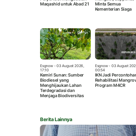
Maqashid untuk Abad 21
Minta Semua
Kementerian Siaga
Esgnow
- 03 August 2026,
Esgnow
- 03 August 202
17:10
00:54
Kemiri Sunan: Sumber
IKN Jadi Percontoha
Biodiesel yang
Rehabilitasi Mangro
Menghijaukan Lahan
Program M4CR
Terdegradasi dan
Menjaga Biodiversitas
Berita Lainnya