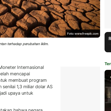
Foto: www.freepik.com
tan terhadap perubahan iklim.
Ter
oneter Internasional
elah mencapai
untuk membuat program
enilai 1,3 miliar dolar AS
njadi upaya untuk
atakan bahwa negara