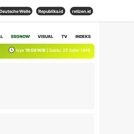
Deutsche Welle
Republika.id
retizen.id
AL
ESGNOW
VISUAL
TV
INDEKS
Isya
19:08 WIB
| Sabtu, 25 Safar 1448