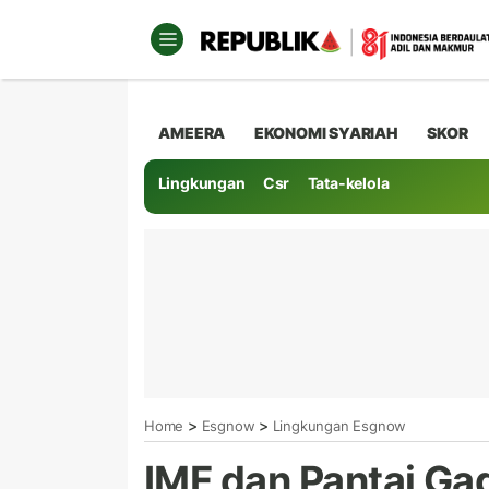
AMEERA
EKONOMI SYARIAH
SKOR
Lingkungan
Csr
Tata-kelola
>
>
Home
Esgnow
Lingkungan Esgnow
IMF dan Pantai Ga