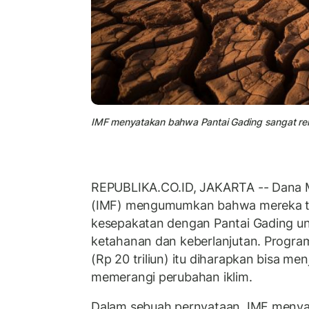
IMF menyatakan bahwa Pantai Gading sangat ren
REPUBLIKA.CO.ID, JAKARTA -- Dana M
(IMF) mengumumkan bahwa mereka t
kesepakatan dengan Pantai Gading 
ketahanan dan keberlanjutan. Program s
(Rp 20 triliun) itu diharapkan bisa me
memerangi perubahan iklim.
Dalam sebuah pernyataan, IMF meny