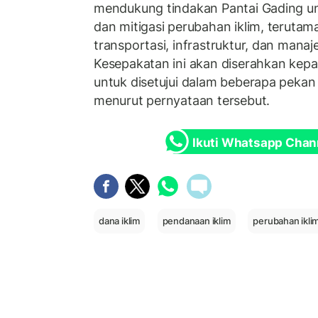
mendukung tindakan Pantai Gading u
dan mitigasi perubahan iklim, terutama
transportasi, infrastruktur, dan mana
Kesepakatan ini akan diserahkan kep
untuk disetujui dalam beberapa peka
menurut pernyataan tersebut.
Ikuti Whatsapp Chan
dana iklim
pendanaan iklim
perubahan ikli