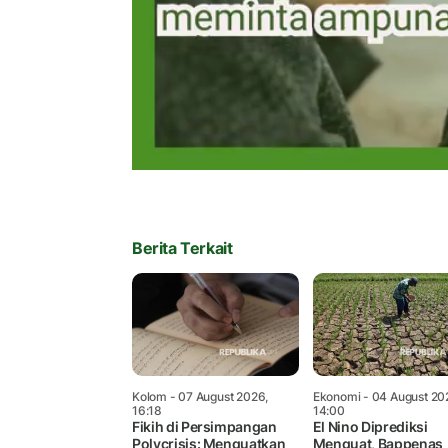
Berita Terkait
Kolom
- 07 August 2026,
Ekonomi
- 04 August 20
16:18
14:00
Fikih di Persimpangan
El Nino Diprediksi
Polycrisis: Menguatkan
Menguat, Bappenas