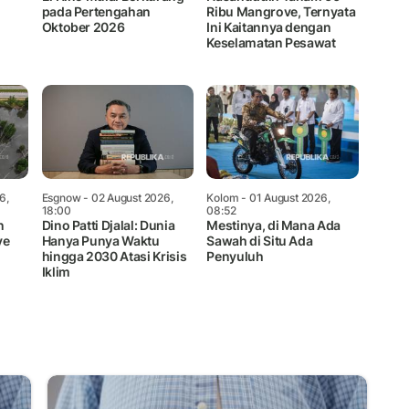
pada Pertengahan
Ribu Mangrove, Ternyata
Oktober 2026
Ini Kaitannya dengan
Keselamatan Pesawat
6,
Esgnow
- 02 August 2026,
Kolom
- 01 August 2026,
18:00
08:52
n
Dino Patti Djalal: Dunia
Mestinya, di Mana Ada
ve
Hanya Punya Waktu
Sawah di Situ Ada
hingga 2030 Atasi Krisis
Penyuluh
Iklim