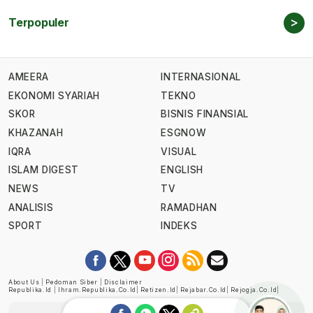
>
Terpopuler
AMEERA
INTERNASIONAL
EKONOMI SYARIAH
TEKNO
SKOR
BISNIS FINANSIAL
KHAZANAH
ESGNOW
IQRA
VISUAL
ISLAM DIGEST
ENGLISH
NEWS
TV
ANALISIS
RAMADHAN
SPORT
INDEKS
About Us
|
Pedoman Siber
|
Disclaimer
Republika.id
|
Ihram.republika.co.id
|
Retizen.id
|
Rejabar.co.id
|
Rejogja.co.id
|