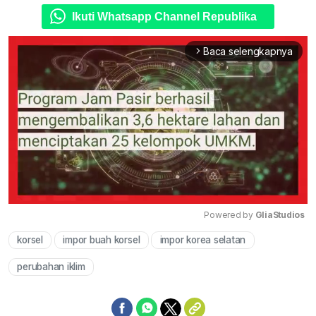
Ikuti Whatsapp Channel Republika
Baca selengkapnya
arrow_forward_ios
Powered by 
GliaStudios
korsel
impor buah korsel
impor korea selatan
Mute
perubahan iklim