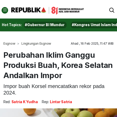
Hot Topics:
#Gubernur BI Mundur
#Kongres Umat Islam In
Esgnow
Lingkungan Esgnow
Ahad , 16 Feb 2025, 11:47 WIB
Perubahan Iklim Ganggu
Produksi Buah, Korea Selatan
Andalkan Impor
Impor buah Korsel mencatatkan rekor pada
2024.
Red:
Satria K Yudha
Rep:
Lintar Satria