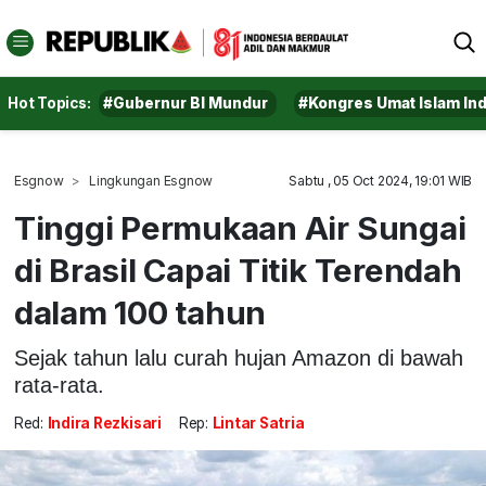
Hot Topics:
#Gubernur BI Mundur
#Kongres Umat Islam In
Esgnow
Lingkungan Esgnow
Sabtu , 05 Oct 2024, 19:01 WIB
Tinggi Permukaan Air Sungai
di Brasil Capai Titik Terendah
dalam 100 tahun
Sejak tahun lalu curah hujan Amazon di bawah
rata-rata.
Red:
Indira Rezkisari
Rep:
Lintar Satria