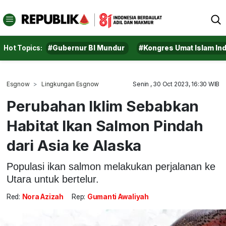
Hot Topics:
#Gubernur BI Mundur
#Kongres Umat Islam In
Esgnow
Lingkungan Esgnow
Senin , 30 Oct 2023, 16:30 WIB
Perubahan Iklim Sebabkan
Habitat Ikan Salmon Pindah
dari Asia ke Alaska
Populasi ikan salmon melakukan perjalanan ke
Utara untuk bertelur.
Red:
Nora Azizah
Rep:
Gumanti Awaliyah