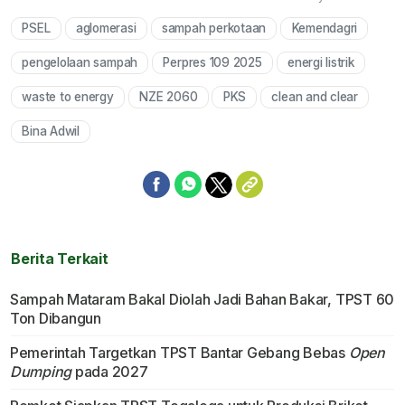
PSEL
aglomerasi
sampah perkotaan
Kemendagri
Mute
pengelolaan sampah
Perpres 109 2025
energi listrik
waste to energy
NZE 2060
PKS
clean and clear
Bina Adwil
Berita Terkait
Sampah Mataram Bakal Diolah Jadi Bahan Bakar, TPST 60
Ton Dibangun
Pemerintah Targetkan TPST Bantar Gebang Bebas
Open
Dumping
pada 2027