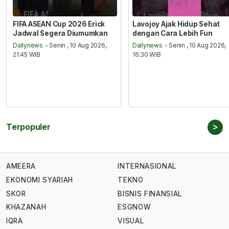
FIFA ASEAN Cup 2026 Erick
Lavojoy Ajak Hidup Sehat
Jadwal Segera Diumumkan
dengan Cara Lebih Fun
Dailynews
- Senin , 10 Aug 2026,
Dailynews
- Senin , 10 Aug 2026,
21:45 WIB
16:30 WIB
>
Terpopuler
AMEERA
INTERNASIONAL
EKONOMI SYARIAH
TEKNO
SKOR
BISNIS FINANSIAL
KHAZANAH
ESGNOW
IQRA
VISUAL